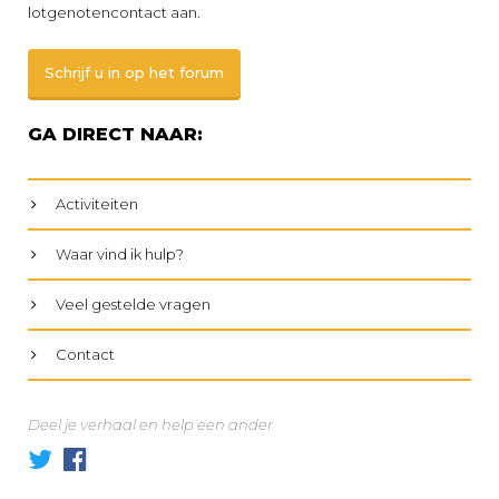
lotgenotencontact aan.
Schrijf u in op het forum
GA DIRECT NAAR:
Activiteiten
Waar vind ik hulp?
Veel gestelde vragen
Contact
Deel je verhaal en help een ander