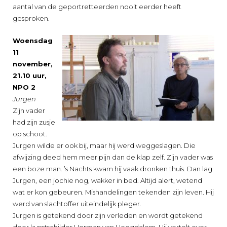
aantal van de geportretteerden nooit eerder heeft
gesproken.
Woensdag
11
november,
21.10 uur,
NPO 2
Jurgen
Zijn vader
had zijn zusje
op schoot.
Jurgen wilde er ook bij, maar hij werd weggeslagen. Die
afwijzing deed hem meer pijn dan de klap zelf. Zijn vader was
een boze man. ’s Nachts kwam hij vaak dronken thuis. Dan lag
Jurgen, een jochie nog, wakker in bed. Altijd alert, wetend
wat er kon gebeuren. Mishandelingen tekenden zijn leven. Hij
werd van slachtoffer uiteindelijk pleger.
Jurgen is getekend door zijn verleden en wordt getekend
door kunstschilder Herman van Hoogdalem. Hij vertelt over