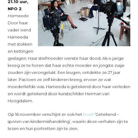
21.10 uur,
NPO 2
Hameeda
Door haar
vader werd
Hameeda
met stokken
en kettingen
geslagen. Haar stiefmoeder wenste haar dood. Als 4-jarige
kreeg ze te horen dat haar echte moeder en jongste zusje
zouden zijn verongelukt. Een leugen, ontdekte ze 27 jaar
later. Pas toen ze zelf kinderen kreeg, ervoer ze wat
moederliefde was. Hameeda is getekend door haar verleden
en wordt getekend door kunstschilder Herman van
Hoogdalem.
Op 16 november verschijnt er ook het
boek
‘Getekend –
sporen van kindermishandeling’, waarin deze verhalen zijn te
lezen en hun portretten zijn te zien.