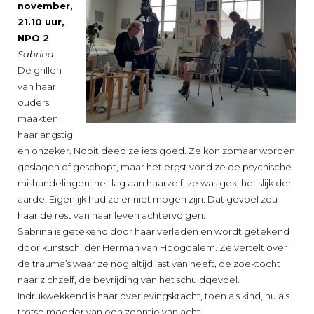
november,
21.10 uur,
NPO 2
Sabrina
De grillen
van haar
ouders
maakten
haar angstig
en onzeker. Nooit deed ze iets goed. Ze kon zomaar worden
geslagen of geschopt, maar het ergst vond ze de psychische
mishandelingen: het lag aan haarzelf, ze was gek, het slijk der
aarde. Eigenlijk had ze er niet mogen zijn. Dat gevoel zou
haar de rest van haar leven achtervolgen.
Sabrina is getekend door haar verleden en wordt getekend
door kunstschilder Herman van Hoogdalem. Ze vertelt over
de trauma’s waar ze nog altijd last van heeft, de zoektocht
naar zichzelf, de bevrijding van het schuldgevoel.
Indrukwekkend is haar overlevingskracht, toen als kind, nu als
trotse moeder van een zoontje van acht.