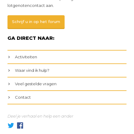
lotgenotencontact aan.
Schrijf u in op het forum
GA DIRECT NAAR:
Activiteiten
Waar vind ik hulp?
Veel gestelde vragen
Contact
Deel je verhaal en help een ander