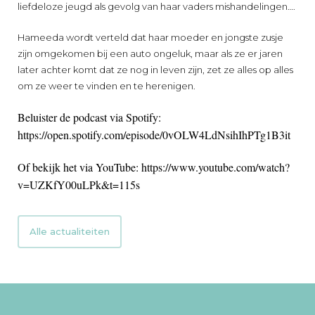
liefdeloze jeugd als gevolg van haar vaders mishandelingen….
Hameeda wordt verteld dat haar moeder en jongste zusje
zijn omgekomen bij een auto ongeluk, maar als ze er jaren
later achter komt dat ze nog in leven zijn, zet ze alles op alles
om ze weer te vinden en te herenigen.
Beluister de podcast via Spotify:
https://open.spotify.com/episode/0vOLW4LdNsihIhPTg1B3it
Of bekijk het via YouTube:
https://www.youtube.com/watch?
v=UZKfY00uLPk&t=115s
Alle actualiteiten